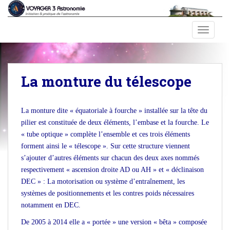
S
k
i
TOGGLE
p
t
o
m
La monture du télescope
a
i
n
La monture dite « équatoriale à fourche » installée sur la tête du
c
pilier est constituée de deux éléments, l’embase et la fourche. Le
o
« tube optique » complète l’ensemble et ces trois éléments
n
forment ainsi le « télescope ». Sur cette structure viennent
t
s’ajouter d’autres éléments sur chacun des deux axes nommés
e
respectivement « ascension droite AD ou AH » et « déclinaison
n
DEC » : La motorisation ou système d’entraînement, les
t
systèmes de positionnements et les contres poids nécessaires
notamment en DEC.
De 2005 à 2014 elle a « portée » une version « bêta » composée