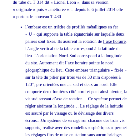
du tube du T 314 dit « Lionel Léon », dans sa version
« originale » puis « améliorée »… depuis le 6 juillet 2014 elle
« porte » le nouveau T 430…
l’
embase
est un trièdre de profilés métalliques en fer
« U » qui supporte la table équatoriale sur laquelle deux
paliers sont fixés. Ils assurent la rotation de
l’axe horaire
.
L’angle vertical de la table correspond à la latitude du
lieu. L’orientation Nord-Sud correspond à la longitude
du site. Autrement dit l’axe horaire pointe le nord
géographique du lieu. Cette embase triangulaire « fixée »
sur la tête du pilier par trois vis de 30 mm disposées à
120°, pré orientées une au sud et deux au nord. Elle
comporte deux lumières côté nord et peut ainsi pivoter, la
vis sud servant d’axe de rotation… Ce système permet de
régler aisément la longitude… Le réglage de la latitude
est assuré par le vissage ou le dévissage des divers
écrous…Un système de serrage sur chacune des trois vis
supports, réalisé avec des rondelles « sphériques » permet
les réglages fins de mise en station sans aucun bridages